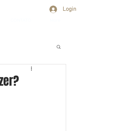
Login
CONTATO
More
zer?