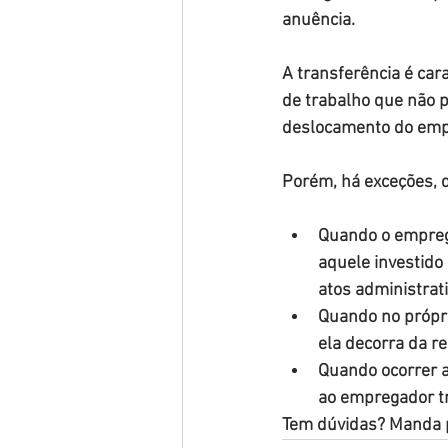
anuência. 
A transferência é car
de trabalho que não 
deslocamento do emp
Porém, há exceções, q
Quando o empreg
aquele investido
atos administrati
Quando no próprio
ela decorra da re
Quando ocorrer a
ao empregador tr
Tem dúvidas? Manda 