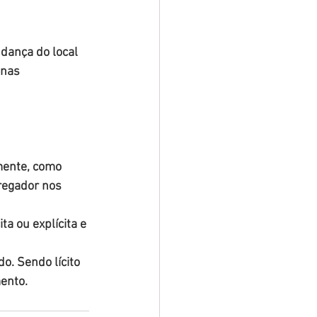
dança do local 
enas 
ente, como 
regador nos 
a ou explícita e 
. Sendo lícito 
ento.