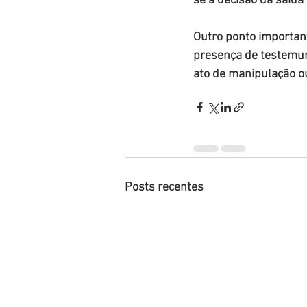
se a decisão da saída 
Outro ponto important
presença de testemun
ato de manipulação o
Posts recentes