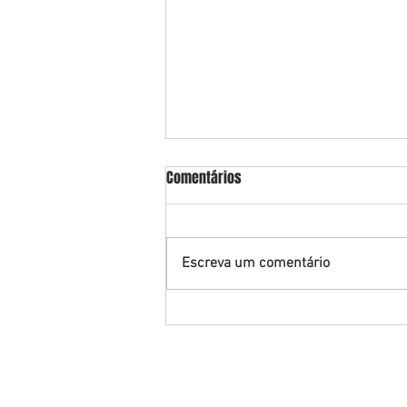
Comentários
Escreva um comentário
Magistrada pede penhora dos
artigos de luxo de devedora