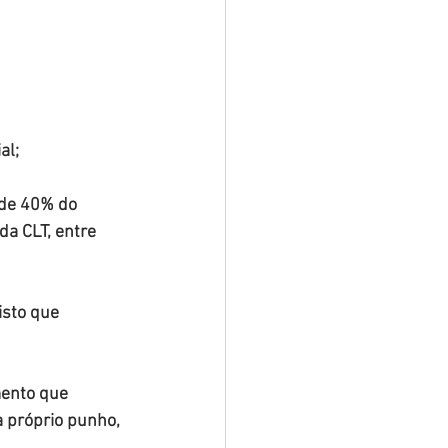
al;
 de 40% do 
da CLT, entre 
isto que 
ento que 
 próprio punho, 